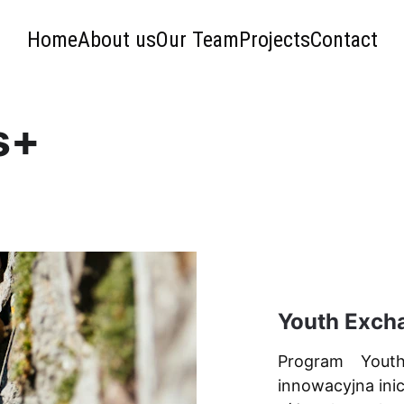
Home
About us
Our Team
Projects
Contact
s+ 
Youth Exch
Program You
innowacyjna ini