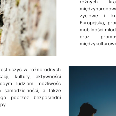
różnych kr
międzynarodow
życiowe i ku
Europejską, pro
mobilności młod
oraz promow
międzykulturowe
zestniczyć w różnorodnych
cji, kultury, aktywności
młodym ludziom możliwość
a samodzielności, a także
ego poprzez bezpośredni
py.